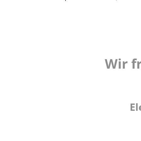
Wir f
El