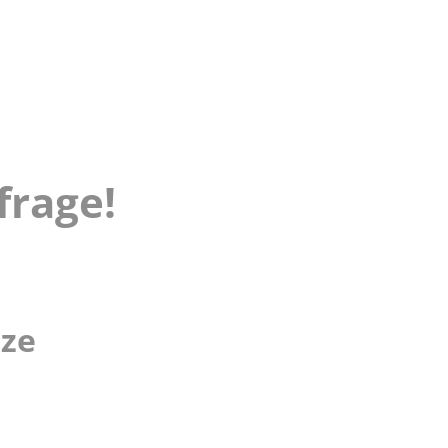
frage!
lze