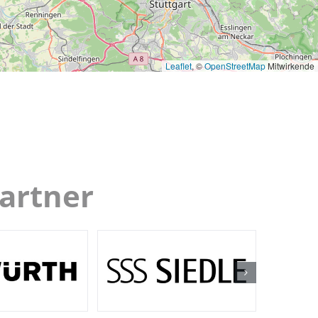
Leaflet
, ©
OpenStreetMap
Mitwirkende
partner