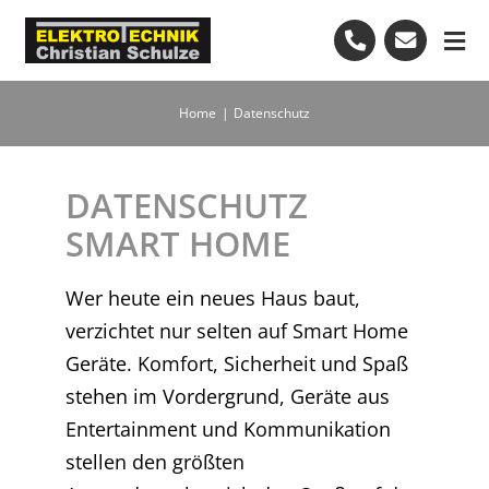
Skip
to
Tog
content
Nav
Start
Home
Datenschutz
Leistungen
DATENSCHUTZ
SMART HOME
Bewertungen
Wer heute ein neues Haus baut,
verzichtet nur selten auf Smart Home
Kundendienst
Geräte. Komfort, Sicherheit und Spaß
stehen im Vordergrund, Geräte aus
+49-7082-7972474
Entertainment und Kommunikation
stellen den größten
Kostenlose Beratung