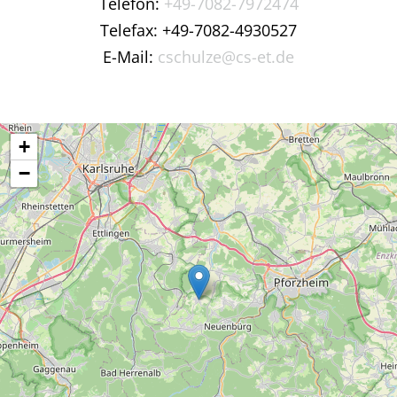
Telefon:
+49-7082-7972474
Telefax: +49-7082-4930527
E-Mail:
cschulze@cs-et.de
+
−