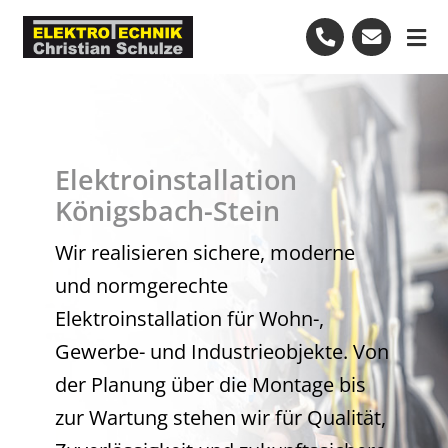
Skip
to
Tog
content
Nav
Start
Leistungen
Elektroinstallation
Königsbach-Stein
Bewertungen
Wir realisieren sichere, moderne
und normgerechte
Kundendienst
Elektroinstallation für Wohn-,
Gewerbe- und Industrieobjekte. Von
+49-7082-7972474
der Planung über die Montage bis
zur Wartung stehen wir für Qualität,
Kostenlose Beratung