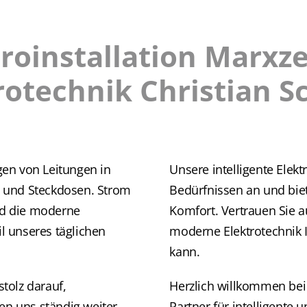
roinstallation Marxze
rotechnik Christian S
egen von Leitungen in
Unsere intelligente Elektr
 und Steckdosen. Strom
Bedürfnissen an und biet
und die moderne
Komfort. Vertrauen Sie a
il unseres täglichen
moderne Elektrotechnik 
kann.
stolz darauf,
Herzlich willkommen bei 
en uns ständig weiter,
Partner für intelligente 