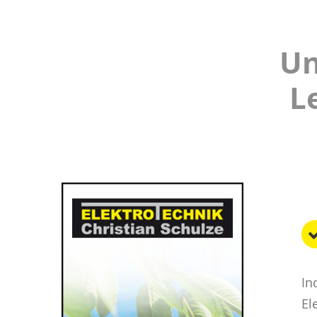
Un
L
In
El