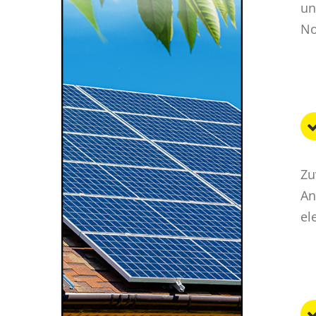
un
No
Zu
An
el