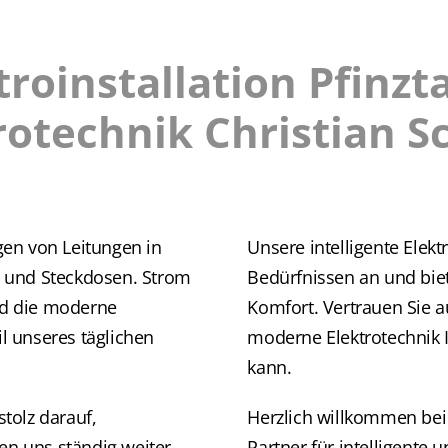
troinstallation Pfinzta
rotechnik Christian S
egen von Leitungen in
Unsere intelligente Elektr
 und Steckdosen. Strom
Bedürfnissen an und biet
und die moderne
Komfort. Vertrauen Sie a
il unseres täglichen
moderne Elektrotechnik 
kann.
stolz darauf,
Herzlich willkommen bei 
en uns ständig weiter,
Partner für intelligente 