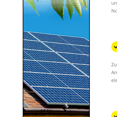
un
No
Zu
An
el