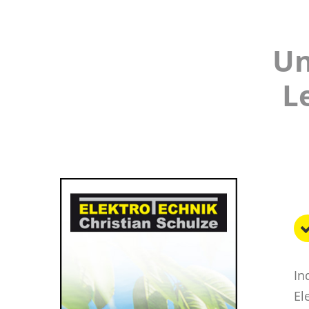
Un
L
In
El