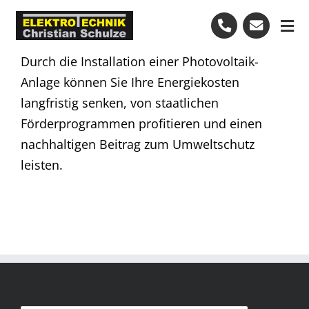
Skip
to
Tog
content
Nav
Durch die Installation einer Photovoltaik-
Start
Anlage können Sie Ihre Energiekosten
langfristig senken, von staatlichen
Leistungen
Förderprogrammen profitieren und einen
nachhaltigen Beitrag zum Umweltschutz
Bewertungen
leisten.
Kundendienst
+49-7082-7972474
Kostenlose Beratung