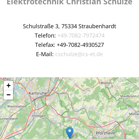
Elektrotechnik Christian Schulze
Schulstraße 3,
75334 Straubenhardt
Telefon:
+49-7082-7972474
Telefax: +49-7082-4930527
E-Mail:
cschulze@cs-et.de
+
−