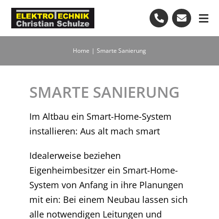
Skip
to
Tog
content
Nav
Start
Home
Smarte Sanierung
Leistungen
SMARTE SANIERUNG
Im Altbau ein Smart-Home-System
Bewertungen
installieren: Aus alt mach smart
Kundendienst
Idealerweise beziehen
Eigenheimbesitzer ein Smart-Home-
+49-7082-7972474
System von Anfang in ihre Planungen
mit ein: Bei einem Neubau lassen sich
Kostenlose Beratung
alle notwendigen Leitungen und