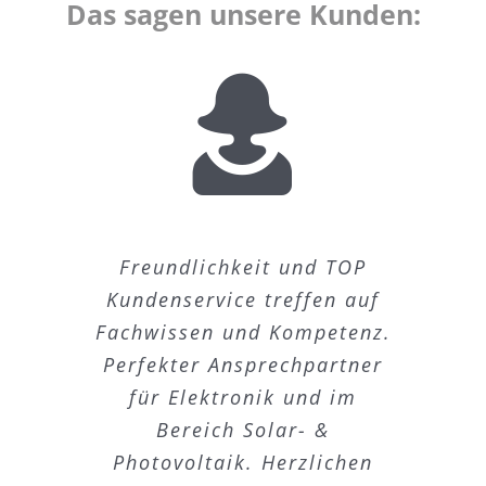
Das sagen unsere Kunden:
Top Dienstleister! Immer
Schnell, zuverlässig und
Schneller Termin. Guter
Freundlichkeit und TOP
Fachkompetent und
absolut saubere Arbeit. Ich
freundlich, kompetent und
Kundenservice treffen auf
zuverlässig. Empfehle ich
Elektriker, sehr
Fachwissen und Kompetenz.
schnell. Klare Empfehlung!
kann ihn nur wärmstens
Lösungsorientiert und
gerne weiter.
Perfekter Ansprechpartner
erklärt im Detail was er
empfehlen.
für Elektronik und im
gemacht hat. Top!!!
Martin Weinbrenner
Olga Rothfuss
Bereich Solar- &
Stefan Walzer
Photovoltaik. Herzlichen
Dimitra Venizelou