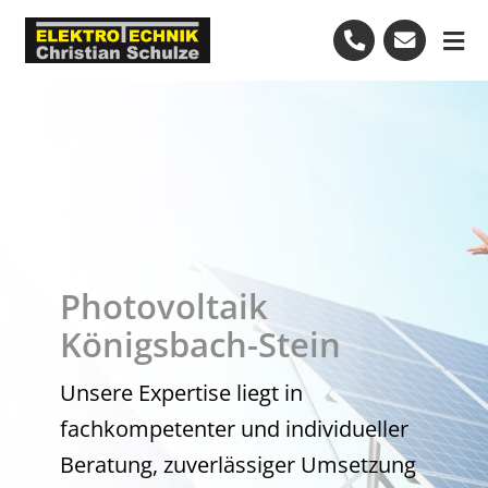
Skip
to
Tog
content
Nav
Start
Leistungen
Bewertungen
Photovoltaik
Kundendienst
Königsbach-Stein
Unsere Expertise liegt in
+49-7082-7972474
fachkompetenter und individueller
Beratung, zuverlässiger Umsetzung
Kostenlose Beratung